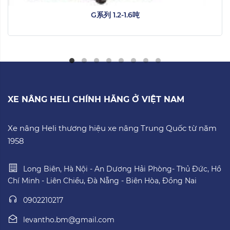
G系列 1.2-1.6吨
XE NÂNG HELI CHÍNH HÃNG Ở VIỆT NAM
Xe nâng Heli thương hiệu xe nâng Trung Quốc từ năm
1958
Long Biên, Hà Nội - An Dương Hải Phòng- Thủ Đức, Hồ
Chí Minh - Liên Chiểu, Đà Nẵng - Biên Hòa, Đồng Nai
0902210217
levantho.bm@gmail.com