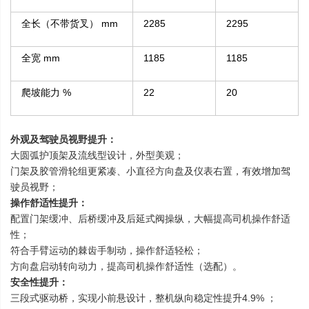
全长（不带货叉） mm
2285
2295
全宽 mm
1185
1185
爬坡能力 %
22
20
外观及驾驶员视野提升：
大圆弧护顶架及流线型设计，外型美观；
门架及胶管滑轮组更紧凑、小直径方向盘及仪表右置，有效增加驾
驶员视野；
操作舒适性提升：
配置门架缓冲、后桥缓冲及后延式阀操纵，大幅提高司机操作舒适
性；
符合手臂运动的棘齿手制动，操作舒适轻松；
方向盘启动转向动力，提高司机操作舒适性（选配）。
安全性提升：
三段式驱动桥，实现小前悬设计，整机纵向稳定性提升4.9% ；