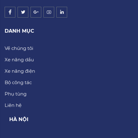
DANH MỤC
Về chúng tôi
Xe nâng dầu
Xe nâng điện
Bộ công tác
Phụ tùng
Liên hệ
HÀ NỘI