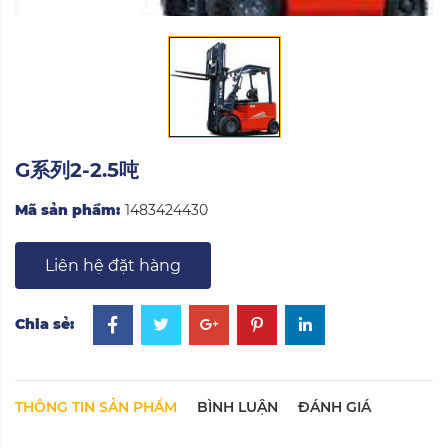
G系列2-2.5吨
Mã sản phẩm:
1483424430
Liên hệ đặt hàng
Chia sẻ:
THÔNG TIN SẢN PHẨM
BÌNH LUẬN
ĐÁNH GIÁ