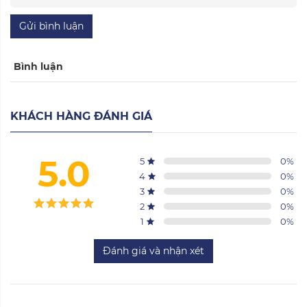
Gửi bình luận
Bình luận
KHÁCH HÀNG ĐÁNH GIÁ
5.0
5
0
%
4
0
%
3
0
%
2
0
%
1
0
%
Đánh giá và nhận xét