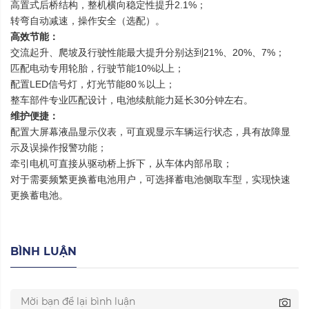
高置式后桥结构，整机横向稳定性提升2.1%；
转弯自动减速，操作安全（选配）。
高效节能：
交流起升、爬坡及行驶性能最大提升分别达到21%、20%、7%；
匹配电动专用轮胎，行驶节能10%以上；
配置LED信号灯，灯光节能80％以上；
整车部件专业匹配设计，电池续航能力延长30分钟左右。
维护便捷：
配置大屏幕液晶显示仪表，可直观显示车辆运行状态，具有故障显
示及误操作报警功能；
牵引电机可直接从驱动桥上拆下，从车体内部吊取；
对于需要频繁更换蓄电池用户，可选择蓄电池侧取车型，实现快速
更换蓄电池。
BÌNH LUẬN