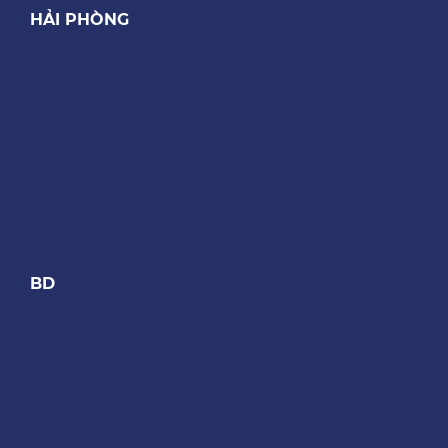
HẢI PHÒNG
BD