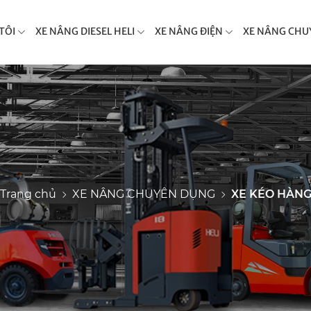
TÔI
XE NÂNG DIESEL HELI
XE NÂNG ĐIỆN
XE NÂNG CHU
Trang chủ
XE NÂNG CHUYÊN DỤNG
XE KÉO HÀN