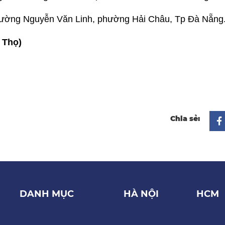
đường Nguyễn Văn Linh, phường Hải Châu, Tp Đà Nẵng
 Thọ)
Chia sẻ:
DANH MỤC
HÀ NỘI
HCM