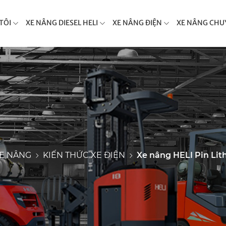
TÔI
XE NÂNG DIESEL HELI
XE NÂNG ĐIỆN
XE NÂNG CHU
XE NÂNG
KIẾN THỨC XE ĐIỆN
Xe nâng HELI Pin Lith