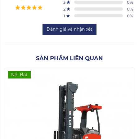
3
0
%
2
0
%
1
0
%
Đánh giá và nhận xét
SẢN PHẨM LIÊN QUAN
Nổi Bật