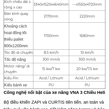
Kích chiều dài x
3340x1520x4640mm
---x1550x4720mm
rộng x cao
Bán kính quay
2170mm
2220mm
vòng
Khoảng cách
hoạt động tối
1700mm
1680mm
thiểu pallet
800x1200mm
Tốc độ di chuyển
8.5 km/h
10 km/h
300 mm/s
300 mm/s
Tốc độ nâng
Motor nâng/ di
15 kw/7 kw
20 kw/7.5 kw
chuyển
Kiểu Pin
Acid / Lithium
Acid / Lithium
PU
PU
Kiểu bánh xe
Công nghệ nổi bật của xe nâng VNA 3 Chiều Heli
Bộ điều khiển ZAPI và CURTIS tiên tiến, an toàn và