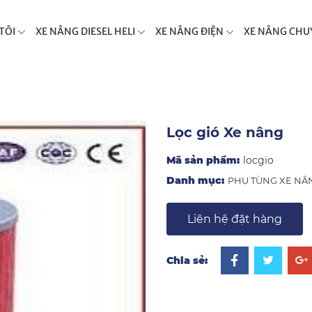
TÔI
XE NÂNG DIESEL HELI
XE NÂNG ĐIỆN
XE NÂNG CHU
Lọc gió Xe nâng
Mã sản phẩm:
locgio
Danh mục:
PHỤ TÙNG XE NÂ
Liên hệ đặt hàng
Chia sẻ: