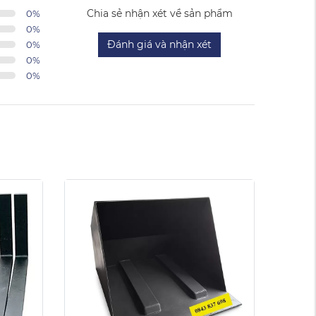
Chia sẻ nhận xét về sản phẩm
0
%
0
%
Đánh giá và nhận xét
0
%
0
%
0
%