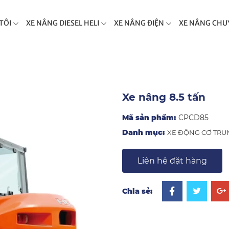
TÔI
XE NÂNG DIESEL HELI
XE NÂNG ĐIỆN
XE NÂNG CHU
Xe nâng 8.5 tấn
Mã sản phẩm:
CPCD85
Danh mục:
XE ĐỘNG CƠ TRU
Liên hệ đặt hàng
Chia sẻ: