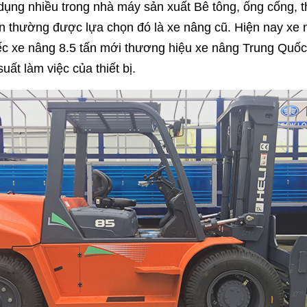
ụng nhiều trong nhà máy sản xuất Bê tông, ống cống, thép
tấn thường được lựa chọn đó là xe nâng cũ. Hiện nay xe
iếc xe nâng 8.5 tấn mới thương hiệu xe nâng Trung Quố
uất làm việc của thiết bị.